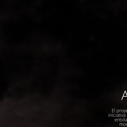
A
El proy
iniciativ
entida
mom