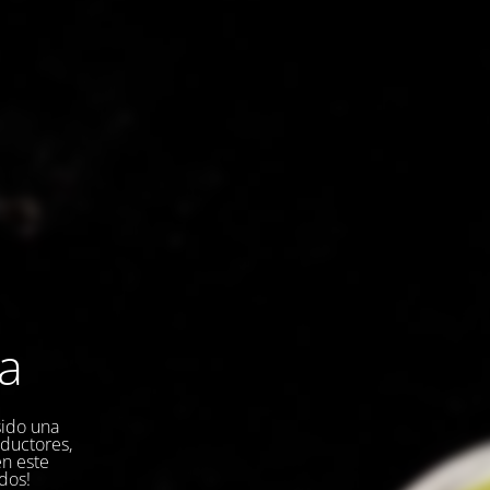
la
sido una
oductores,
en este
dos!