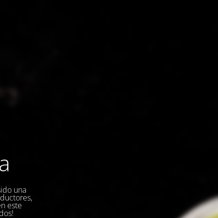
la
sido una
oductores,
en este
dos!