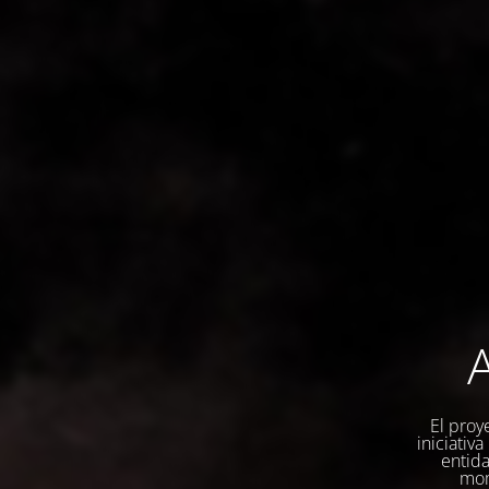
A
El proy
iniciativ
entida
mom