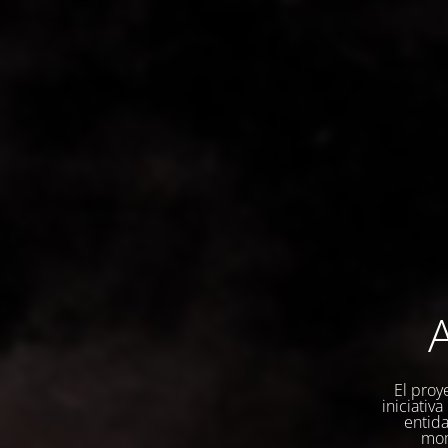
A
El proy
iniciativ
entida
mom