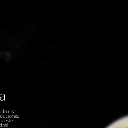
la
sido una
oductores,
en este
dos!