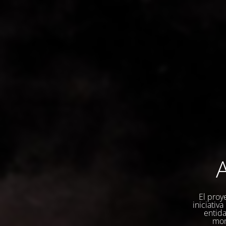
A
El proy
iniciativ
entida
mom