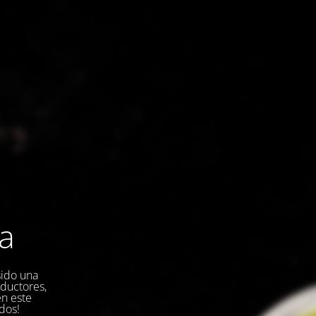
la
sido una
oductores,
en este
dos!