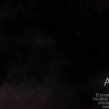
A
El proy
iniciativ
entida
mom