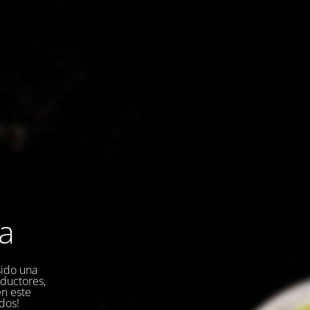
la
sido una
oductores,
en este
dos!