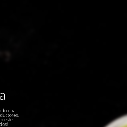
la
sido una
oductores,
en este
dos!