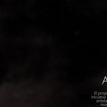
A
El proy
iniciativ
entida
mom