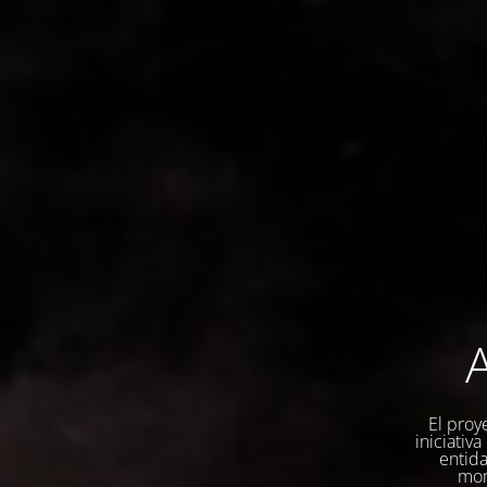
A
El proy
iniciativ
entida
mom