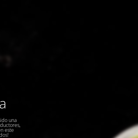
la
sido una
oductores,
en este
dos!