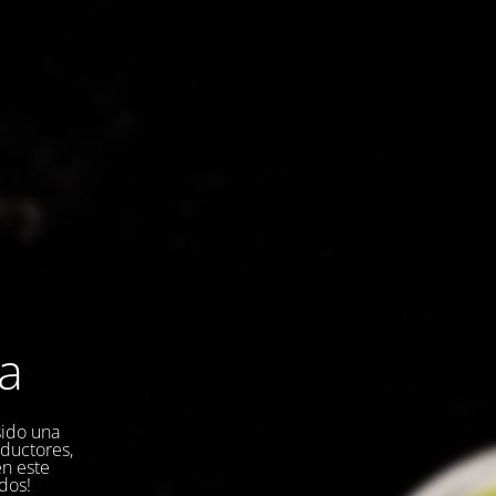
la
sido una
oductores,
en este
dos!