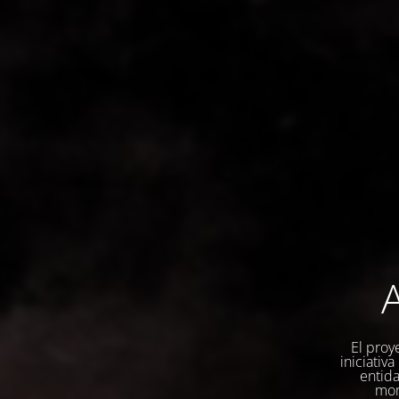
A
El proy
iniciativ
entida
mom